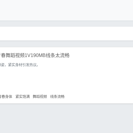
春舞蹈视频1V190MB线条太流畅
舞姿，紧实身材引发热议。
青春身体
紧实饱满
舞蹈视频
线条流畅