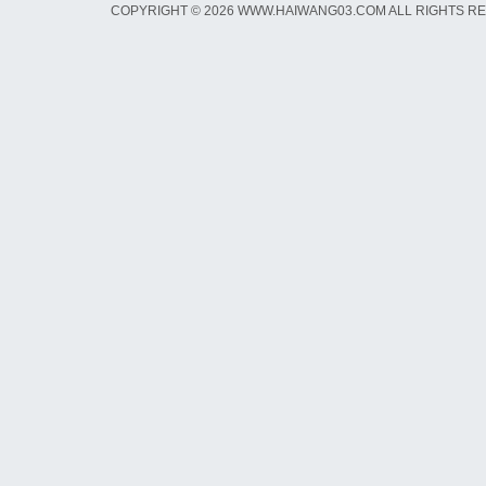
COPYRIGHT © 2026 WWW.HAIWANG03.COM ALL RIGHTS R